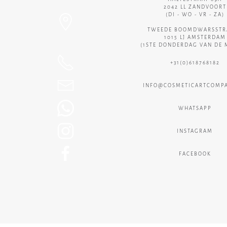
2042 LL ZANDVOORT
(DI - WO - VR - ZA)
TWEEDE BOOMDWARSSTRA
1015 LJ AMSTERDAM
(1STE DONDERDAG VAN DE 
+31(0)618768182
INFO@COSMETICARTCOMPA
WHATSAPP
INSTAGRAM
FACEBOOK