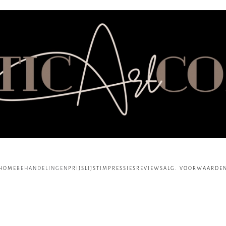
HOME
BEHANDELINGEN
PRIJSLIJST
IMPRESSIES
REVIEWS
ALG. VOORWAARDE