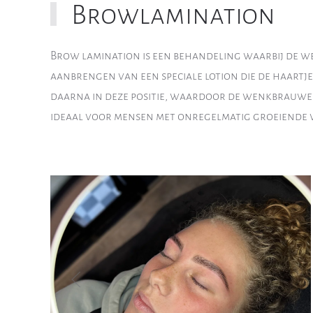
Browlamination
Brow lamination is een behandeling waarbij de 
aanbrengen van een speciale lotion die de haartje
daarna in deze positie, waardoor de wenkbrauwen 
ideaal voor mensen met onregelmatig groeiend