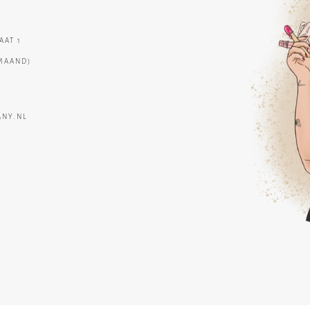
AT 1
MAAND)
NY.NL